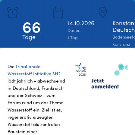
Noch kein Teilnehmer? Jetzt registrieren!
66
REGISTRIEREN
14.10.2026
Konstan
Deutsch
Dauer:
Tage 
Bodenseef
1 Tag
Konstanz
Die
Trinationale
Wasserstoff Initiative 3H2
lädt jährlich - abwechselnd
in Deutschland, Frankreich
und der Schweiz - zum
Forum rund um das Thema
Wasserstoff ein. Ziel ist es,
regenerativ erzeugten
Wasserstoff als zentralen
Baustein einer